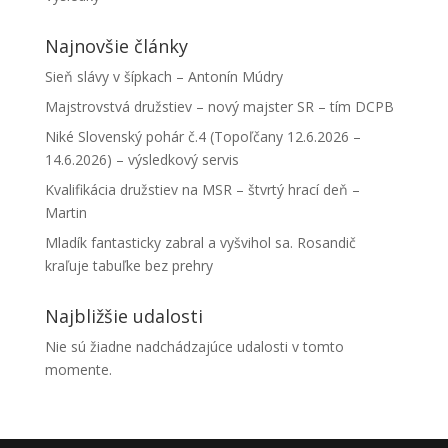
Najnovšie články
Sieň slávy v šípkach – Antonín Múdry
Majstrovstvá družstiev – nový majster SR – tím DCPB
Niké Slovenský pohár č.4 (Topoľčany 12.6.2026 –
14.6.2026) – výsledkový servis
Kvalifikácia družstiev na MSR – štvrtý hrací deň –
Martin
Mladík fantasticky zabral a vyšvihol sa. Rosandič
kraľuje tabuľke bez prehry
Najbližšie udalosti
Nie sú žiadne nadchádzajúce udalosti v tomto
momente.