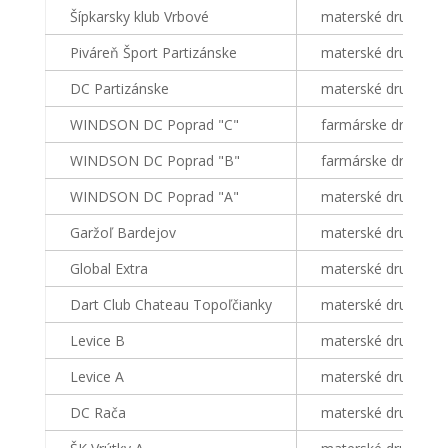
Šípkarsky klub Vrbové
materské družstvo
Piváreň Šport Partizánske
materské družstvo
DC Partizánske
materské družstvo
WINDSON DC Poprad "C"
farmárske družstvo
WINDSON DC Poprad "B"
farmárske družstvo
WINDSON DC Poprad "A"
materské družstvo
Garžoľ Bardejov
materské družstvo
Global Extra
materské družstvo
Dart Club Chateau Topoľčianky
materské družstvo
Levice B
materské družstvo
Levice A
materské družstvo
DC Rača
materské družstvo