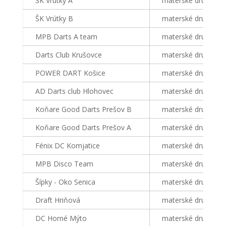
ŠK Vrútky A
materské družstvo
ŠK Vrútky B
materské družstvo
MPB Darts A team
materské družstvo
Darts Club Krušovce
materské družstvo
POWER DART Košice
materské družstvo
AD Darts club Hlohovec
materské družstvo
Koňare Good Darts Prešov B
materské družstvo
Koňare Good Darts Prešov A
materské družstvo
Fénix DC Komjatice
materské družstvo
MPB Disco Team
materské družstvo
Šípky - Oko Senica
materské družstvo
Draft Hriňová
materské družstvo
DC Horné Mýto
materské družstvo