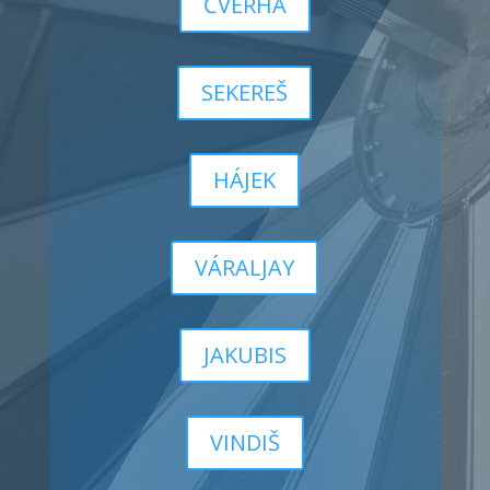
ČVERHA
SEKEREŠ
HÁJEK
VÁRALJAY
JAKUBIS
VINDIŠ