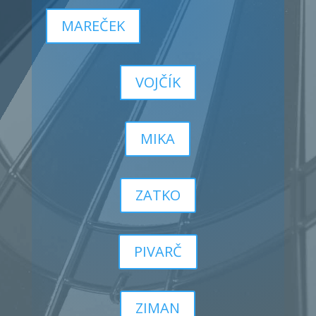
MAREČEK
VOJČÍK
MIKA
ZATKO
PIVARČ
ZIMAN