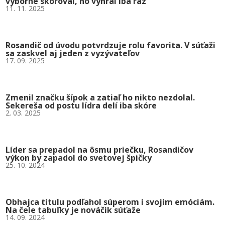
výborne skóroval, no vyhral iba raz
11. 11. 2025
Rosandič od úvodu potvrdzuje rolu favorita. V súťaži
sa zaskvel aj jeden z vyzývateľov
17. 09. 2025
Zmenil značku šípok a zatiaľ ho nikto nezdolal.
Sekereša od postu lídra delí iba skóre
2. 03. 2025
Líder sa prepadol na ôsmu priečku, Rosandičov
výkon by zapadol do svetovej špičky
25. 10. 2024
Obhajca titulu podľahol súperom i svojim emóciám.
Na čele tabuľky je nováčik súťaže
14. 09. 2024