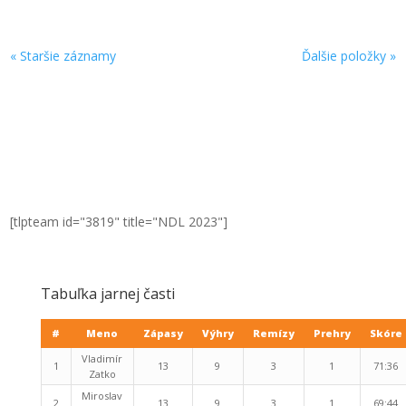
« Staršie záznamy
Ďalšie položky »
[tlpteam id="3819" title="NDL 2023"]
Tabuľka jarnej časti
#
Meno
Zápasy
Výhry
Remízy
Prehry
Skóre
Vladimír
1
13
9
3
1
71:36
Zatko
Miroslav
2
13
9
3
1
69:44