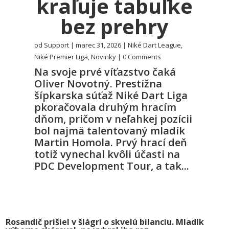
kraľuje tabuľke
bez prehry
od
Support
|
marec 31, 2026
|
Niké Dart League
,
Niké Premier Liga
,
Novinky
| 0 Comments
Na svoje prvé víťazstvo čaká
Oliver Novotný. Prestížna
šípkarska súťaž Niké Dart Liga
pkoračovala druhým hracím
dňom, pričom v neľahkej pozícii
bol najmä talentovaný mladík
Martin Homola. Prvý hrací deň
totiž vynechal kvôli účasti na
PDC Development Tour, a tak...
Rosandič prišiel v šlágri o skvelú bilanciu. Mladík