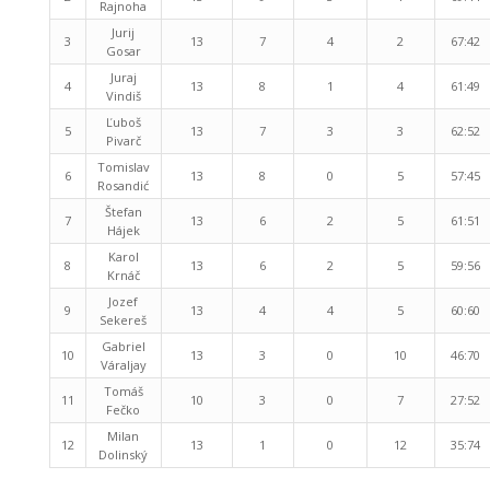
Rajnoha
Jurij
3
13
7
4
2
67:42
Gosar
Juraj
4
13
8
1
4
61:49
Vindiš
Ľuboš
5
13
7
3
3
62:52
Pivarč
Tomislav
6
13
8
0
5
57:45
Rosandić
Štefan
7
13
6
2
5
61:51
Hájek
Karol
8
13
6
2
5
59:56
Krnáč
Jozef
9
13
4
4
5
60:60
Sekereš
Gabriel
10
13
3
0
10
46:70
Váraljay
Tomáš
11
10
3
0
7
27:52
Fečko
Milan
12
13
1
0
12
35:74
Dolinský