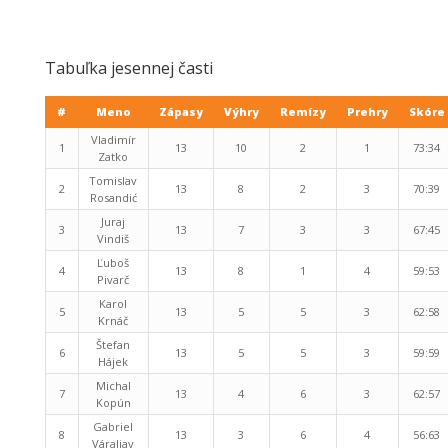
Tabuľka jesennej časti
#
Meno
Zápasy
Výhry
Remízy
Prehry
Skóre
Vladimír
1
13
10
2
1
73:34
Zatko
Tomislav
2
13
8
2
3
70:39
Rosandić
Juraj
3
13
7
3
3
67:45
Vindiš
Ľuboš
4
13
8
1
4
59:53
Pivarč
Karol
5
13
5
5
3
62:58
Krnáč
Štefan
6
13
5
5
3
59:59
Hájek
Michal
7
13
4
6
3
62:57
Kopún
Gabriel
8
13
3
6
4
56:63
Váraljay